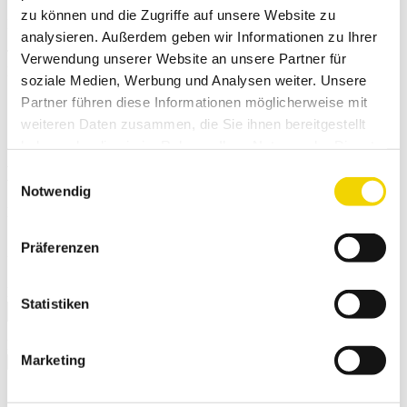
zu können und die Zugriffe auf unsere Website zu
Im Brauke 7 | 57392 Schmallenberg
analysieren. Außerdem geben wir Informationen zu Ihrer
Telefon: +49 (0)2972 978585
Verwendung unserer Website an unsere Partner für
E-Mail: info@metekgmbh.com
soziale Medien, Werbung und Analysen weiter. Unsere
Partner führen diese Informationen möglicherweise mit
Schritt 1:
Fahrzeug
Schritt 2:
Mietkonfiguration
weiteren Daten zusammen, die Sie ihnen bereitgestellt
Schritt 3:
Ihre Daten
haben oder die sie im Rahmen Ihrer Nutzung der Dienste
gesammelt haben.
Kleinstwagen im Auto-Abo
Einwilligungsauswahl
Notwendig
Extras & Zubehör
Automatik
Präferenzen
Zusatzoptionen
Auslandsfahrt
Mietbeginn
Statistiken
Mietdauer (in Wochen)
Marketing
Standorte