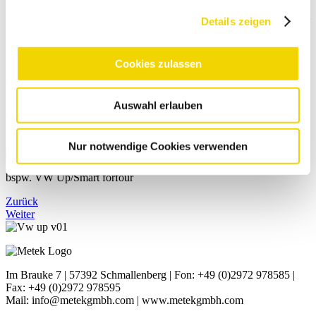
inkl. 4000 Freikilometer pro Monat (4 Wochen),
Mehrkilometer berechnen wir mit 0,18 € (exkl. MwSt) pro km
Details zeigen
inkl. Vollkaskoversicherung mit Selbstbeteiligung
Zahlung im Voraus mit Lastschrift oder als Vorab-
Überweisung oder bei Abholung mit EC-/Kreditkarte
Cookies zulassen
bei verspäteter Abgabe berechnen wir die Tagesmiete von 49
€
Zusatzfahrer inklusive
Saisonale Bereifung inklusive
Auswahl erlauben
Nur notwendige Cookies verwenden
bspw. VW Up/Smart forfour
Zurück
Weiter
Im Brauke 7 | 57392 Schmallenberg | Fon: +49 (0)2972 978585 |
Fax: +49 (0)2972 978595
Mail: info@metekgmbh.com | www.metekgmbh.com