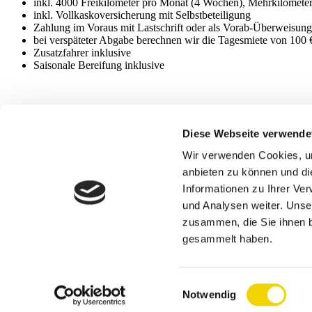
inkl. 4000 Freikilometer pro Monat (4 Wochen), Mehrkilometer
inkl. Vollkaskoversicherung mit Selbstbeteiligung
Zahlung im Voraus mit Lastschrift oder als Vorab-Überweisung
bei verspäteter Abgabe berechnen wir die Tagesmiete von 100 
Zusatzfahrer inklusive
Saisonale Bereifung inklusive
Diese Webseite verwende
bspw. MB C-Klasse, MB CLA
Wir verwenden Cookies, um
Zurück
anbieten zu können und di
Weiter
Informationen zu Ihrer Ve
und Analysen weiter. Unse
zusammen, die Sie ihnen b
Im Brauke 7 | 57392 Schmallenberg | Fon: +49 (0)2972 978585 | Fa
gesammelt haben.
Mail: info@metekgmbh.com | www.metekgmbh.com
© METEK GmbH Autovermietung 2026
Einwilligungsauswahl
Notwendig
Impressum
|
Datenschutz