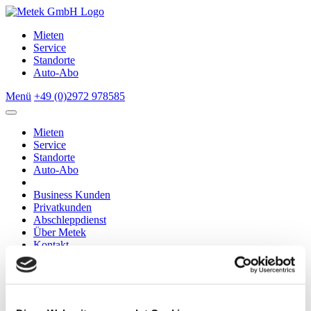
Mieten
Service
Standorte
Auto-Abo
Menü
+49 (0)2972 978585
Mieten
Service
Standorte
Auto-Abo
Business Kunden
Privatkunden
Abschleppdienst
Über Metek
Kontakt
Metek Fahrzeughandel
BOSCH Car Service