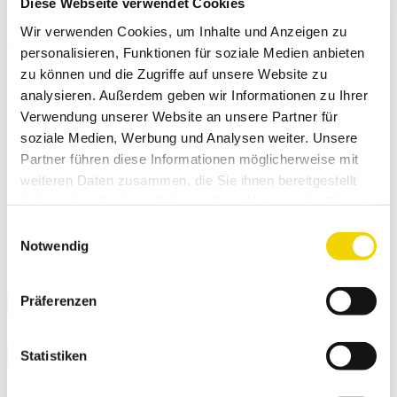
Diese Webseite verwendet Cookies
Im Brauke 7 | 57392 Schmallenberg
Wir verwenden Cookies, um Inhalte und Anzeigen zu
personalisieren, Funktionen für soziale Medien anbieten
Telefon: +49 (0)2972 978585
E-Mail: info@metekgmbh.com
zu können und die Zugriffe auf unsere Website zu
analysieren. Außerdem geben wir Informationen zu Ihrer
Schritt 1:
Fahrzeug
Schritt 2:
Mietkonfiguration
Verwendung unserer Website an unsere Partner für
Schritt 3:
Ihre Daten
soziale Medien, Werbung und Analysen weiter. Unsere
Partner führen diese Informationen möglicherweise mit
Mittelklasse mieten
weiteren Daten zusammen, die Sie ihnen bereitgestellt
haben oder die sie im Rahmen Ihrer Nutzung der Dienste
Extras & Zubehör
gesammelt haben.
Automatik
Diesel
AHK
Navigation
Einwilligungsauswahl
Notwendig
Zusatzoptionen
Auslandsfahrt
Mietbeginn
Präferenzen
Mietende
Statistiken
Abholung