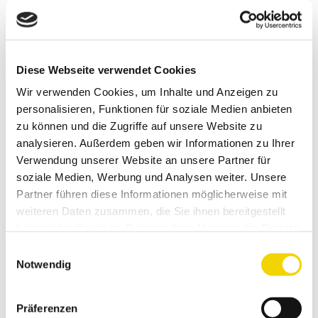
Auslandsfahrt
MIETBEGINN
Diese Webseite verwendet Cookies
Wir verwenden Cookies, um Inhalte und Anzeigen zu
personalisieren, Funktionen für soziale Medien anbieten
MIETENDE
zu können und die Zugriffe auf unsere Website zu
analysieren. Außerdem geben wir Informationen zu Ihrer
Verwendung unserer Website an unsere Partner für
ABHOLUNG
RÜCKGABE
soziale Medien, Werbung und Analysen weiter. Unsere
:
:
Partner führen diese Informationen möglicherweise mit
STANDORTE
weiteren Daten zusammen, die Sie ihnen bereitgestellt
haben oder die sie im Rahmen Ihrer Nutzung der Dienste
gesammelt haben.
Einwilligungsauswahl
BENÖTIGTE KILOMETER
Notwendig
Präferenzen
inkl. 200 Freikilometer / Tag, Mehrkilometer berechnen wir