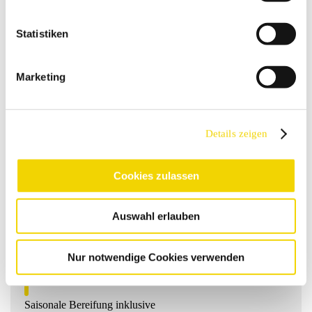
mit 0,50 € pro km
Statistiken
inkl. Vollkaskoversicherung mit Selbstbeteiligung
Marketing
Zahlung bei Abholung in bar, mit EC-Karte oder
Kreditkarte
Details zeigen
kostenlose Stornierung bis 48 Stunden vor Abreise möglich,
danach 50% der Anmietung, bei Nichtabholung 100%
Cookies zulassen
bis zu 1 Stunde verlängerte Abgabe, danach Berechnung
Auswahl erlauben
neuer Tagesmiete
Nur notwendige Cookies verwenden
Zusatzfahrer inklusive
Saisonale Bereifung inklusive