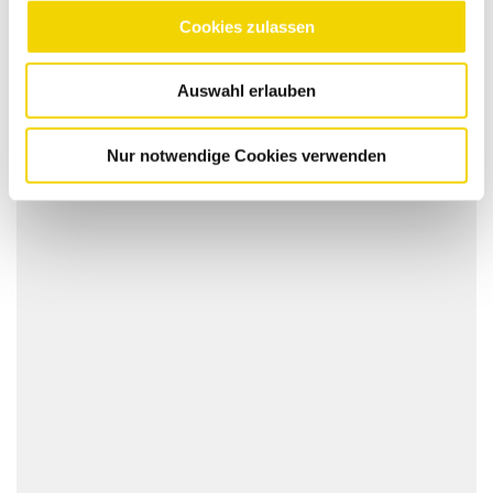
NETTOPREISE ANZEIGEN
Cookies zulassen
Auswahl erlauben
INFOS & ABMESSUNGEN
Nur notwendige Cookies verwenden
Führerscheinklasse:
Anzahl Sitze:
Kraftstoff:
Länge Laderaum:
Breite Laderaum:
Höhe Laderaum:
Zuladung:
AHK-Last: