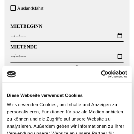
Auslandsfahrt
MIETBEGINN
MIETENDE
ABHOLUNG
RÜCKGABE
:
:
STANDORTE
Diese Webseite verwendet Cookies
Wir verwenden Cookies, um Inhalte und Anzeigen zu
BENÖTIGTE KILOMETER
personalisieren, Funktionen für soziale Medien anbieten
zu können und die Zugriffe auf unsere Website zu
analysieren. Außerdem geben wir Informationen zu Ihrer
inkl. 200 Freikilometer / Tag, Mehrkilometer berechnen wir
Verwendung unserer Website an unsere Partner für